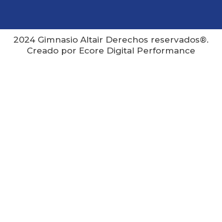
a
k
m
2024 Gimnasio Altair Derechos reservados®.
Creado por Ecore Digital Performance